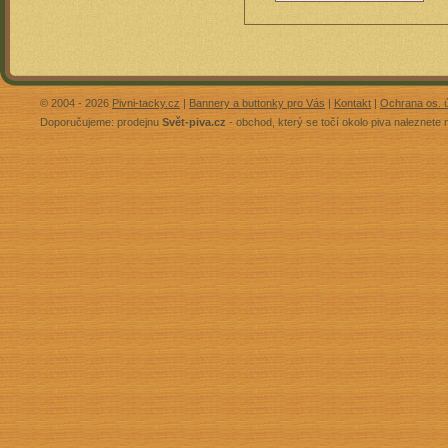
© 2004 - 2026
Pivni-tacky.cz
|
Bannery a buttonky pro Vás
|
Kontakt
|
Ochrana os. 
Doporučujeme: prodejnu
Svět-piva.cz
- obchod, který se točí okolo piva naleznete 