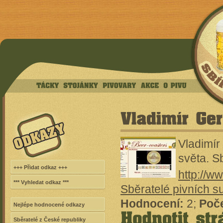
TÁCKY
STOJÁNKY
PIVOVARY
AKCE
O
PIVU
Vladimír
světa. S
+++ Přidat odkaz +++
http://w
*** Vyhledat odkaz ***
Sběratelé pivních 
Hodnocení:
2;
Poče
Nejlépe hodnocené odkazy
Sběratelé z České republiky